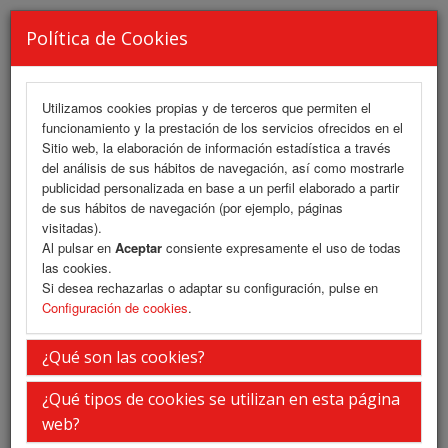
Política de Cookies
Utilizamos cookies propias y de terceros que permiten el
funcionamiento y la prestación de los servicios ofrecidos en el
MENU
Sitio web, la elaboración de información estadística a través
del análisis de sus hábitos de navegación, así como mostrarle
publicidad personalizada en base a un perfil elaborado a partir
de sus hábitos de navegación (por ejemplo, páginas
Iniciar Sesión
visitadas).
Al pulsar en
Aceptar
consiente expresamente el uso de todas
las cookies.
Inserte su usuario y contraseña
Si desea rechazarlas o adaptar su configuración, pulse en
Configuración de cookies
.
¿Qué son las cookies?
Usuario
¿Qué tipos de cookies se utilizan en esta página
web?