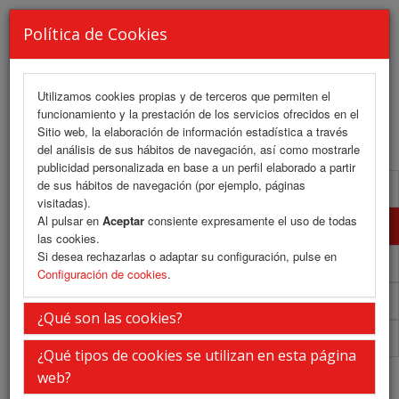
Política de Cookies
Utilizamos cookies propias y de terceros que permiten el
funcionamiento y la prestación de los servicios ofrecidos en el
MENU
Sitio web, la elaboración de información estadística a través
del análisis de sus hábitos de navegación, así como mostrarle
publicidad personalizada en base a un perfil elaborado a partir
de sus hábitos de navegación (por ejemplo, páginas
Presentación
visitadas).
Al pulsar en
Aceptar
consiente expresamente el uso de todas
La ciudad
las cookies.
Si desea rechazarlas o adaptar su configuración, pulse en
La sede
Configuración de cookies
.
Secretaría Técnica
¿Qué son las cookies?
Información General
¿Qué tipos de cookies se utilizan en esta página
La Ciudad
web?