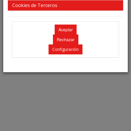
Cookies de Terceros
Bienvenidos a Madrid
Este congreso está acogido al cumplimiento de los Códigos Éticos de
FENIN. En cumplimiento de los mismos, incluimos link a la página web
de la oficina de turismo de la ciudad de Madrid.
Configuración
Más información