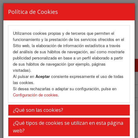
Política de Cookies
Utilizamos cookies propias y de terceros que permiten el
funcionamiento y la prestación de los servicios ofrecidos en el
MENU
Sitio web, la elaboración de información estadística a través
del análisis de sus hábitos de navegación, así como mostrarle
publicidad personalizada en base a un perfil elaborado a partir
de sus hábitos de navegación (por ejemplo, páginas
Programa Científico
visitadas).
Al pulsar en
Aceptar
consiente expresamente el uso de todas
Programa Científico (PDF)
las cookies.
Si desea rechazarlas o adaptar su configuración, pulse en
Cronograma Programa Científico
Configuración de cookies
.
Plantilla
¿Qué son las cookies?
Acreditaciones
¿Qué tipos de cookies se utilizan en esta página
Programa Científico
web?