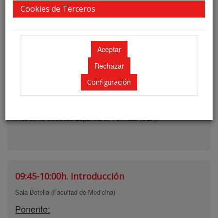
Cookies de Terceros
Viernes 13
09:30-09:45h.
Inauguración
Sala Botella (Facultad de Medicina)
Configuración
Ponente:
Dr. Juan José Espinós Gómez
Presidente Sociedad Española de Fertilidad (SEF).
09:45-10:00h.
Introducción
Sala Botella (Facultad de Medicina)
Ponente: