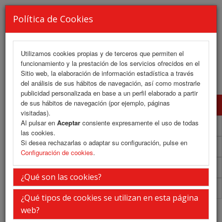
Política de Cookies
Utilizamos cookies propias y de terceros que permiten el
funcionamiento y la prestación de los servicios ofrecidos en el
MENU
Sitio web, la elaboración de información estadística a través
del análisis de sus hábitos de navegación, así como mostrarle
publicidad personalizada en base a un perfil elaborado a partir
de sus hábitos de navegación (por ejemplo, páginas
Presentación
visitadas).
Al pulsar en
Aceptar
consiente expresamente el uso de todas
La ciudad
las cookies.
Si desea rechazarlas o adaptar su configuración, pulse en
La sede
Configuración de cookies
.
Secretaría Técnica
¿Qué son las cookies?
Información General
¿Qué tipos de cookies se utilizan en esta página
Presentación
web?